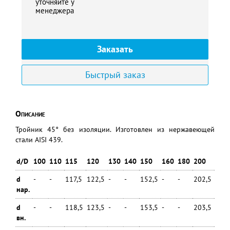
уточняйте у
менеджера
Заказать
Быстрый заказ
Описание
Тройник 45° без изоляции. Изготовлен из нержавеющей
стали AISI 439.
d/D
100
110
115
120
130
140
150
160
180
200
250
d
-
-
117,5
122,5
-
-
152,5
-
-
202,5
-
нар.
d
-
-
118,5
123,5
-
-
153,5
-
-
203,5
-
вн.