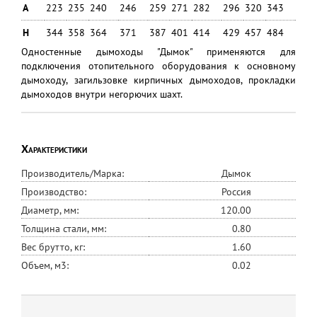
A
223
235
240
246
259
271
282
296
320
343
404
H
344
358
364
371
387
401
414
429
457
484
556
Одностенные дымоходы "Дымок" применяются для
подключения отопительного оборудования к основному
дымоходу, загильзовке кирпичных дымоходов, прокладки
дымоходов внутри негорючих шахт.
Характеристики
Производитель/Марка:
Дымок
Производство:
Россия
Диаметр, мм:
120.00
Толщина стали, мм:
0.80
Вес брутто, кг:
1.60
Объем, м3:
0.02