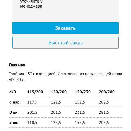
уточняйте у
менеджера
Заказать
Быстрый заказ
Описание
Тройник 45° с изоляцией. Изготовлен из нержавеющей стали
AISI 439.
d/D
115/200
120/200
150/230
200/280
d нар.
117,5
122,5
152,5
202,5
D вн.
201,5
201,5
231,5
281,5
d вн.
118,5
123,5
153,5
203,5