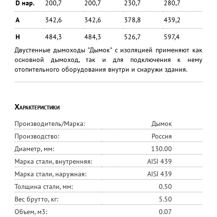
D нар.
200,7
200,7
230,7
280,7
A
342,6
342,6
378,8
439,2
H
484,3
484,3
526,7
597,4
Двустенные дымоходы "Дымок" с изоляцией применяют как
основной дымоход, так и для подключения к нему
отопительного оборудования внутри и снаружи здания.
Характеристики
Производитель/Марка:
Дымок
Производство:
Россия
Диаметр, мм:
130.00
Марка стали, внутренняя:
AISI 439
Марка стали, наружная:
AISI 439
Толщина стали, мм:
0.50
Вес брутто, кг:
5.50
Объем, м3:
0.07