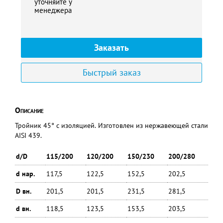
уточняйте у
менеджера
Заказать
Быстрый заказ
Описание
Тройник 45° с изоляцией. Изготовлен из нержавеющей стали
AISI 439.
d/D
115/200
120/200
150/230
200/280
d нар.
117,5
122,5
152,5
202,5
D вн.
201,5
201,5
231,5
281,5
d вн.
118,5
123,5
153,5
203,5