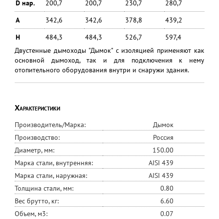
D нар.
200,7
200,7
230,7
280,7
A
342,6
342,6
378,8
439,2
H
484,3
484,3
526,7
597,4
Двустенные дымоходы "Дымок" с изоляцией применяют как
основной дымоход, так и для подключения к нему
отопительного оборудования внутри и снаружи здания.
Характеристики
Производитель/Марка:
Дымок
Производство:
Россия
Диаметр, мм:
150.00
Марка стали, внутренняя:
AISI 439
Марка стали, наружная:
AISI 439
Толщина стали, мм:
0.80
Вес брутто, кг:
6.60
Объем, м3:
0.07