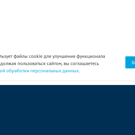
льзует файлы cookie для улучшения функционала
Х
одолжая пользоваться сайтом, вы соглашаетесь
ой обработки персональных данных
.
О компании
Услуги
Акции
Доставка
Новости
Реквизиты
Оплата
Статьи
Отзывы
Справочник
Партнеры
Фотогалерея
Вакансии
Видео
Виртуальный тур