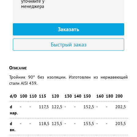
уточняйте у
менеджера
Заказать
Быстрый заказ
Описание
Тройник 90° без изоляции. Изготовлен из нержавеющей
стали AISI 439.
d/D
100
110
115
120
130
140
150
160
180
200
250
d
-
-
117,5
122,5
-
-
152,5
-
-
202,5
-
нар.
d
-
-
118,5
123,5
-
-
153,5
-
-
203,5
-
вн.