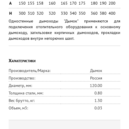
A
150
155
158
160
165
170
175
180
190
200
225
H
300
310
320
320
330
340
350
360
380
400
450
Одностенные дымоходы "Дымок" применяются для
подключения отопительного оборудования к основному
дымоходу, загильзовке кирпичных дымоходов, прокладки
дымоходов внутри негорючих шахт.
Характеристики
Производитель/Марка:
Дымок
Производство:
Россия
Диаметр, мм:
120.00
Толщина стали, мм:
0.80
Вес брутто, кг:
1.30
Объем, м3:
0.03