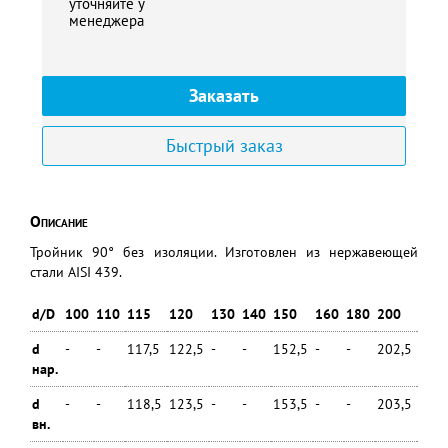
уточняйте у
менеджера
Заказать
Быстрый заказ
Описание
Тройник 90° без изоляции. Изготовлен из нержавеющей
стали AISI 439.
d/D
100
110
115
120
130
140
150
160
180
200
250
d
-
-
117,5
122,5
-
-
152,5
-
-
202,5
-
нар.
d
-
-
118,5
123,5
-
-
153,5
-
-
203,5
-
вн.