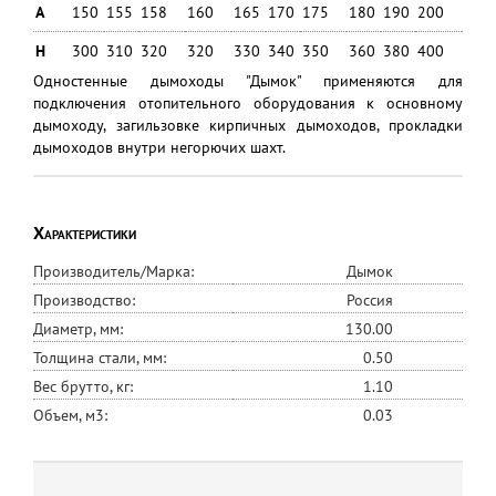
A
150
155
158
160
165
170
175
180
190
200
225
H
300
310
320
320
330
340
350
360
380
400
450
Одностенные дымоходы "Дымок" применяются для
подключения отопительного оборудования к основному
дымоходу, загильзовке кирпичных дымоходов, прокладки
дымоходов внутри негорючих шахт.
Характеристики
Производитель/Марка:
Дымок
Производство:
Россия
Диаметр, мм:
130.00
Толщина стали, мм:
0.50
Вес брутто, кг:
1.10
Объем, м3:
0.03