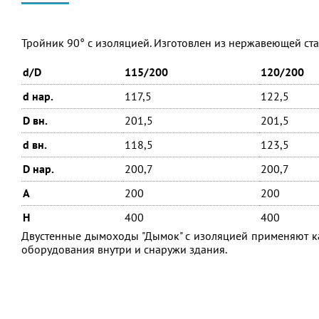
Тройник 90° с изоляцией. Изготовлен из нержавеющей стал
d/D
115/200
120/200
d нар.
117,5
122,5
D вн.
201,5
201,5
d вн.
118,5
123,5
D нар.
200,7
200,7
A
200
200
H
400
400
Двустенные дымоходы "Дымок" с изоляцией применяют ка
оборудования внутри и снаружи здания.