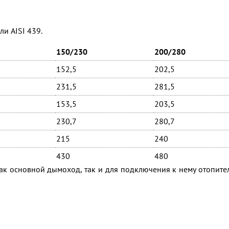
и AISI 439.
150/230
200/280
152,5
202,5
231,5
281,5
153,5
203,5
230,7
280,7
215
240
430
480
к основной дымоход, так и для подключения к нему отопите