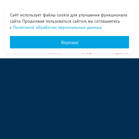
Сайт использует файлы cookie для улучшения функционала
сайта. Продолжая пользоваться сайтом, вы соглашаетесь
с
Политикой обработки персональных данных
.
Хорошо
Главная
Каталог
Вход
Корзина
О компании
Услуги
Контакты
© ООО «Ангор», 1998—2026
ул. Народная, 18
09:00 – 17:00 пн-пт
09:00 – 14:00 сб
ул. Аккумуляторная 1 стр. 2
09:00 – 17:00 пн-пт
09:00 – 14:00 сб