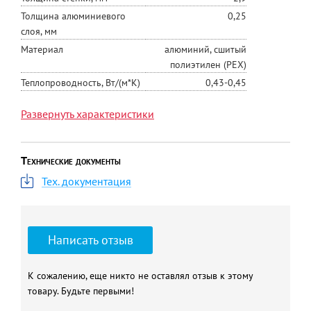
Толщина алюминиевого
0,25
слоя, мм
Материал
алюминий, сшитый
полиэтилен (PEX)
Теплопроводность, Вт/(м*К)
0,43-0,45
Минимальный радиус
5D
Развернуть характеристики
изгиба, мм
Диаметр, мм
20
Технические документы
Тех. документация
Написать отзыв
К сожалению, еще никто не оставлял отзыв к этому
товару. Будьте первыми!