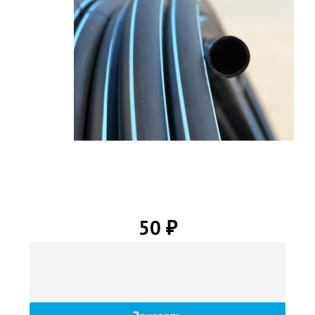
2
50
₽