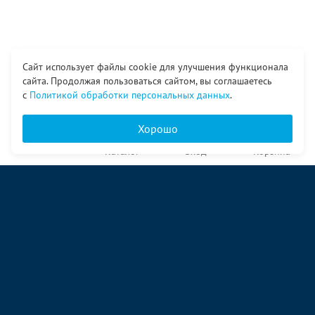
Сайт использует файлы cookie для улучшения функционала
сайта. Продолжая пользоваться сайтом, вы соглашаетесь
с
Политикой обработки персональных данных
.
Хорошо
Главная
Каталог
Вход
Корзина
О компании
Услуги
Контакты
© ООО «Ангор», 1998—2026
ул. Народная, 18
09:00 – 17:00 пн-пт
09:00 – 14:00 сб