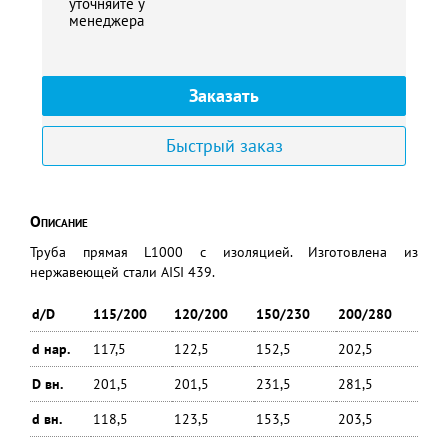
уточняйте у
менеджера
Заказать
Быстрый заказ
Описание
Труба прямая L1000 с изоляцией. Изготовлена из
нержавеющей стали AISI 439.
d/D
115/200
120/200
150/230
200/280
d нар.
117,5
122,5
152,5
202,5
D вн.
201,5
201,5
231,5
281,5
d вн.
118,5
123,5
153,5
203,5