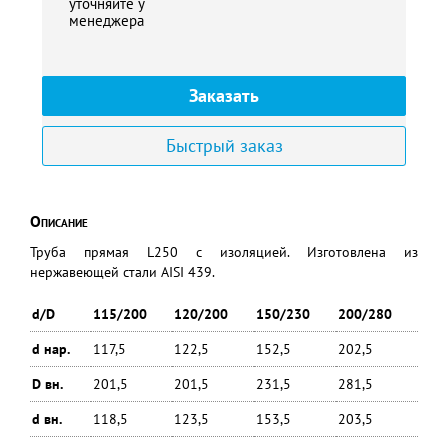
уточняйте у
менеджера
Заказать
Быстрый заказ
Описание
Труба прямая L250 с изоляцией. Изготовлена из
нержавеющей стали AISI 439.
d/D
115/200
120/200
150/230
200/280
d нар.
117,5
122,5
152,5
202,5
D вн.
201,5
201,5
231,5
281,5
d вн.
118,5
123,5
153,5
203,5