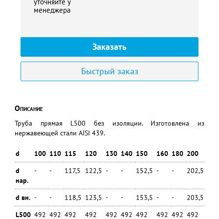
уточняйте у
менеджера
Заказать
Быстрый заказ
Описание
Труба прямая L500 без изоляции. Изготовлена из
нержавеющей стали AISI 439.
d
100
110
115
120
130
140
150
160
180
200
250
d
-
-
117,5
122,5
-
-
152,5
-
-
202,5
-
нар.
d вн.
-
-
118,5
123,5
-
-
153,5
-
-
203,5
-
L500
492
492
492
492
492
492
492
492
492
492
492