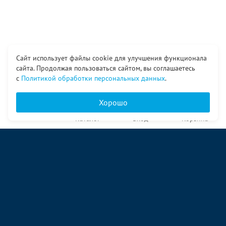
Сайт использует файлы cookie для улучшения функционала
сайта. Продолжая пользоваться сайтом, вы соглашаетесь
с
Политикой обработки персональных данных
.
Хорошо
Главная
Каталог
Вход
Корзина
О компании
Услуги
Контакты
© ООО «Ангор», 1998—2026
ул. Народная, 18
09:00 – 17:00 пн-пт
09:00 – 14:00 сб