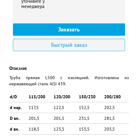
уточняйте у
менеджера
Заказать
Быстрый заказ
Описание
Труба прямая L500 с изоляцией. Изготовлена из
нержавеющей стали AISI 439.
d/D
115/200
120/200
150/230
200/280
d нар.
117,5
122,5
152,5
202,5
D вн.
201,5
201,5
231,5
281,5
d вн.
118,5
123,5
153,5
203,5