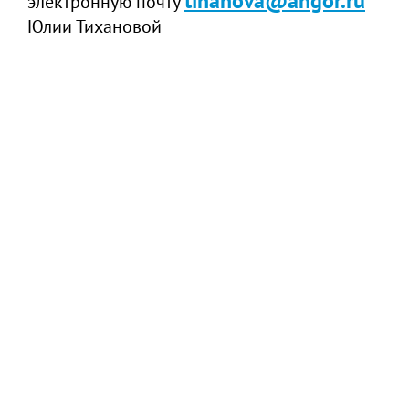
tihanova@angor.ru
электронную почту
Юлии Тихановой