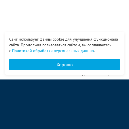
Сайт использует файлы cookie для улучшения функционала
сайта. Продолжая пользоваться сайтом, вы соглашаетесь
с
Политикой обработки персональных данных
.
Хорошо
Главная
Каталог
Вход
Корзина
О компании
Услуги
Контакты
© ООО «Ангор», 1998—2026
ул. Народная, 18
09:00 – 17:00 пн-пт