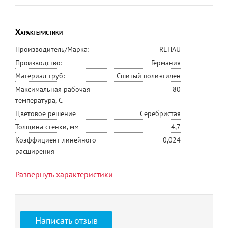
Характеристики
Производитель/Марка:
REHAU
Производство:
Германия
Материал труб:
Сшитый полиэтилен
Максимальная рабочая
80
температура, С
Цветовое решение
Серебристая
Толщина стенки, мм
4,7
Коэффициент линейного
0,024
расширения
Армирование
алюминиевый слой
Развернуть характеристики
Кислородозащитный слой
-
Диаметр, мм
32
Цена указана за 1м.
Написать отзыв