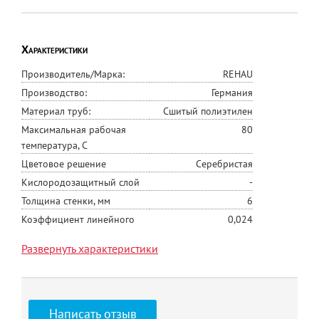
Характеристики
Производитель/Марка:
REHAU
Производство:
Германия
Материал труб:
Сшитый полиэтилен
Максимальная рабочая
80
температура, С
Цветовое решение
Серебристая
Кислородозащитный слой
-
Толщина стенки, мм
6
Коэффициент линейного
0,024
расширения
Развернуть характеристики
Армирование
Алюминиевый слой
Диаметр, мм
40
Цена указана за 1м.
Написать отзыв