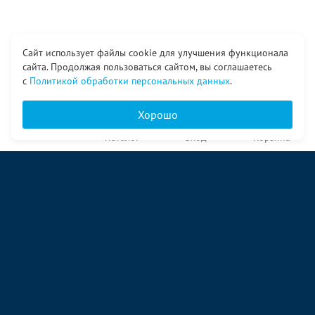
Сайт использует файлы cookie для улучшения функционала
сайта. Продолжая пользоваться сайтом, вы соглашаетесь
с
Политикой обработки персональных данных
.
Хорошо
Главная
Каталог
Вход
Корзина
О компании
Услуги
Контакты
© ООО «Ангор», 1998—2026
ул. Народная, 18
09:00 – 17:00 пн-пт
09:00 – 14:00 сб
ул. Аккумуляторная 1 стр. 2