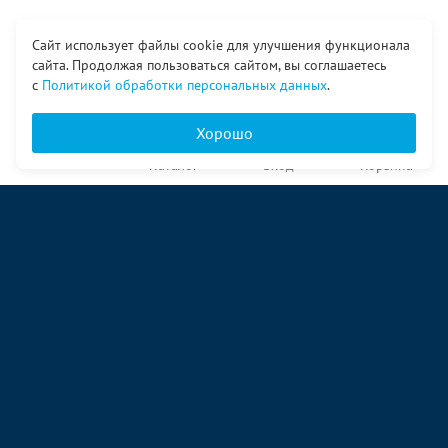
Сайт использует файлы cookie для улучшения функционала
сайта. Продолжая пользоваться сайтом, вы соглашаетесь
с
Политикой обработки персональных данных
.
Хорошо
Главная
Каталог
Вход
Корзина
О компании
Услуги
Контакты
© ООО «Ангор», 1998—2026
ул. Народная, 18
09:00 – 17:00 пн-пт
09:00 – 14:00 сб
ул. Аккумуляторная 1 стр. 2
09:00 – 17:00 пн-пт
09:00 – 14:00 сб