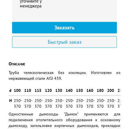
уточняйте у
менеджера
Заказать
Быстрый заказ
Описание
Труба телескопическая без изоляции. Изготовлен из
нержавеющей стали AISI 439.
d
100
110
115
120
130
140
150
160
180
200
250
H
250-
250-
250-
250-
250-
250-
250-
250-
250-
250-
250-
370
370
370
370
370
370
370
370
370
370
370
Одностенные дымоходы "Дымок" применяются для
подключения отопительного оборудования к основному
дымоходу, загильзовке кирпичных дымоходов, прокладки