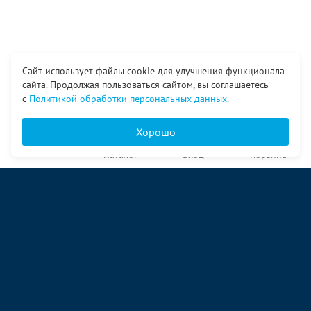
Сайт использует файлы cookie для улучшения функционала
сайта. Продолжая пользоваться сайтом, вы соглашаетесь
с
Политикой обработки персональных данных
.
Хорошо
Главная
Каталог
Вход
Корзина
О компании
Услуги
Контакты
© ООО «Ангор», 1998—2026
ул. Народная, 18
09:00 – 17:00 пн-пт
09:00 – 14:00 сб