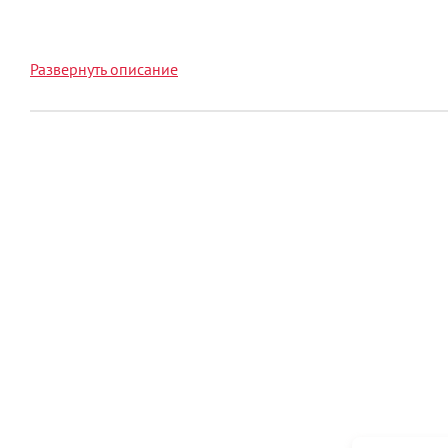
которым оснащены дверцы, защищают установленное в ш
Развернуть описание