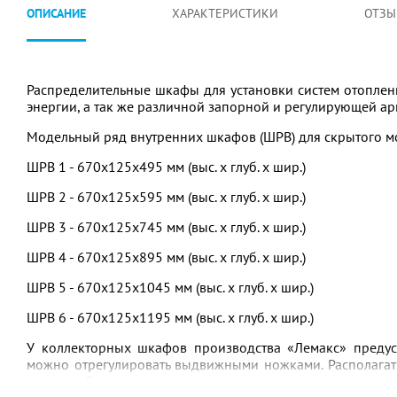
ОПИСАНИЕ
ХАРАКТЕРИСТИКИ
ОТЗЫ
Распределительные шкафы для установки систем отоплени
энергии, а так же различной запорной и регулирующей ар
Модельный ряд внутренних шкафов (ШРВ) для скрытого м
ШРВ 1 - 670х125х495 мм (выс. х глуб. х шир.)
ШРВ 2 - 670х125х595 мм (выс. х глуб. х шир.)
ШРВ 3 - 670х125х745 мм (выс. х глуб. х шир.)
ШРВ 4 - 670х125х895 мм (выс. х глуб. х шир.)
ШРВ 5 - 670х125х1045 мм (выс. х глуб. х шир.)
ШРВ 6 - 670х125х1195 мм (выс. х глуб. х шир.)
У коллекторных шкафов производства «Лемакс» предус
можно отрегулировать выдвижными ножками. Располага
ширине, благодаря системе внутренних универсальных