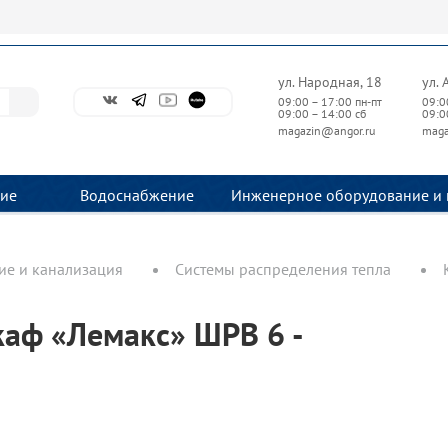
ул. Народная, 18
ул. 
09:00 – 17:00 пн-пт
09:0
09:00 – 14:00 сб
09:0
magazin@angor.ru
maga
ие
Водоснабжение
Инженерное оборудование и 
е и канализация
Системы распределения тепла
аф «Лемакс» ШРВ 6 -