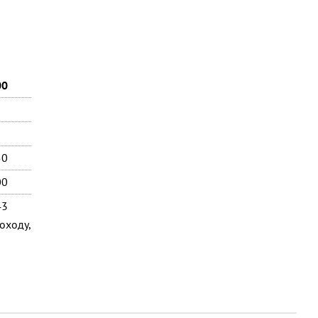
00
50
00
43
оходу,