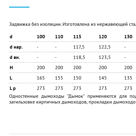
Задвижка без изоляции. Изготовлена из нержавеющей стал
d
100
110
115
120
130
d нар.
-
-
117,5
122,5
-
d вн.
-
-
118,5
123,5
-
H
200
200
200
200
200
L
165
155
150
145
135
L p
273
273
273
273
273
Одностенные дымоходы "Дымок" применяются для под
загильзовке кирпичных дымоходов, прокладки дымоходов