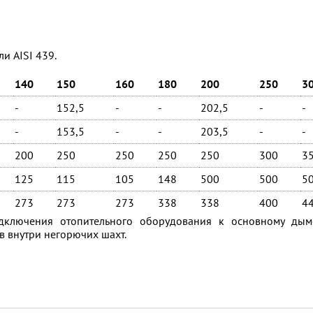
и AISI 439.
140
150
160
180
200
250
3
-
152,5
-
-
202,5
-
-
-
153,5
-
-
203,5
-
-
200
250
250
250
250
300
3
125
115
105
148
500
500
5
273
273
273
338
338
400
4
ключения отопительного оборудования к основному дым
 внутри негорючих шахт.