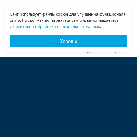
Сайт использует файлы cookie для улучшения функционала
сайта. Продолжая пользоваться сайтом, вы соглашаетесь
с
Политикой обработки персональных данных
.
Хорошо
Главная
Каталог
Вход
Корзина
О компании
Услуги
Контакты
© ООО «Ангор», 1998—2026
ул. Народная, 18
09:00 – 17:00 пн-пт
09:00 – 14:00 сб
ул. Аккумуляторная 1 стр. 2
09:00 – 17:00 пн-пт
09:00 – 14:00 сб