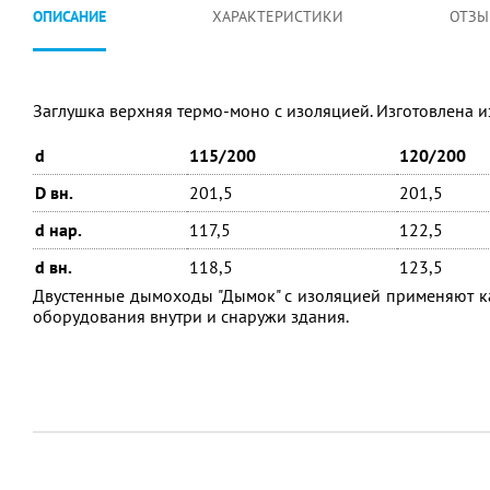
ОПИСАНИЕ
ХАРАКТЕРИСТИКИ
ОТЗЫ
Заглушка верхняя термо-моно с изоляцией. Изготовлена и
d
115/200
120/200
D вн.
201,5
201,5
d нар.
117,5
122,5
d вн.
118,5
123,5
Двустенные дымоходы "Дымок" с изоляцией применяют ка
оборудования внутри и снаружи здания.