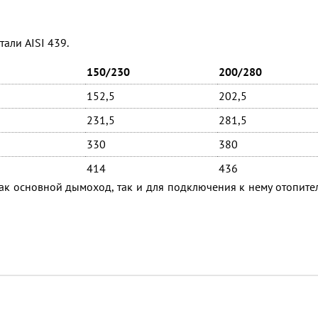
али AISI 439.
150/230
200/280
152,5
202,5
231,5
281,5
330
380
414
436
к основной дымоход, так и для подключения к нему отопите