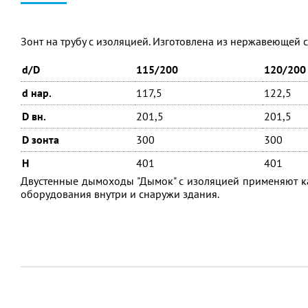
Зонт на трубу с изоляцией. Изготовлена из нержавеющей ст
d/D
115/200
120/200
d нар.
117,5
122,5
D вн.
201,5
201,5
D зонта
300
300
H
401
401
Двустенные дымоходы "Дымок" с изоляцией применяют ка
оборудования внутри и снаружи здания.