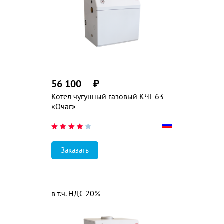
56 100
₽
Котёл чугунный газовый КЧГ-63
«Очаг»
Заказать
в т.ч. НДС 20%