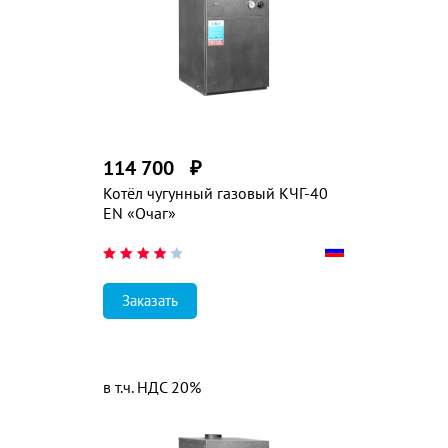
114 700
₽
Котёл чугунный газовый КЧГ-40
EN «Очаг»
Заказать
в т.ч. НДС 20%