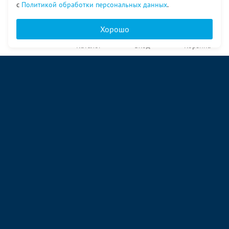
с
Политикой обработки персональных данных
.
Хорошо
Главная
Каталог
Вход
Корзина
О компании
Услуги
Контакты
© ООО «Ангор», 1998—2026
ул. Народная, 18
09:00 – 17:00 пн-пт
09:00 – 14:00 сб
ул. Аккумуляторная 1 стр. 2
09:00 – 17:00 пн-пт
09:00 – 14:00 сб
ул. Энергетиков, 96
09:00 – 17:00 пн-пт