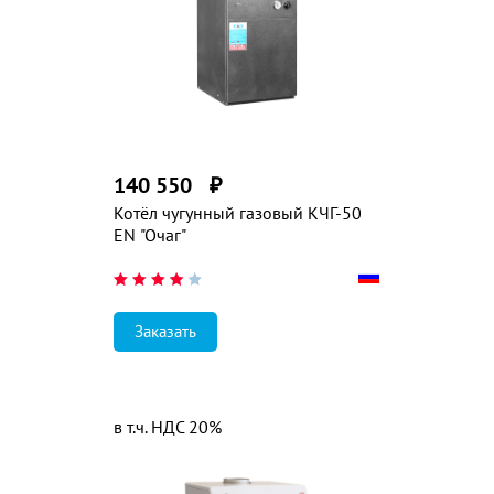
140 550
₽
Котёл чугунный газовый КЧГ-50
EN "Очаг"
Заказать
в т.ч. НДС 20%