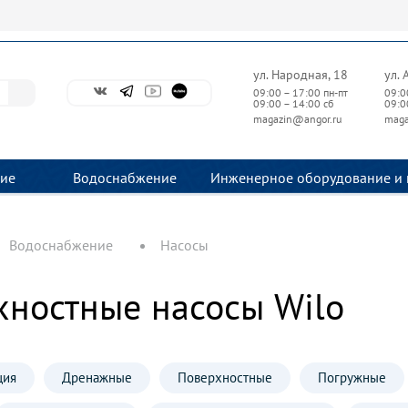
ул. Народная, 18
ул. 
09:00 – 17:00 пн-пт
09:0
09:00 – 14:00 сб
09:0
magazin@angor.ru
maga
ие
Водоснабжение
Инженерное оборудование и 
Водоснабжение
Насосы
хностные насосы Wilo
ция
Дренажные
Поверхностные
Погружные