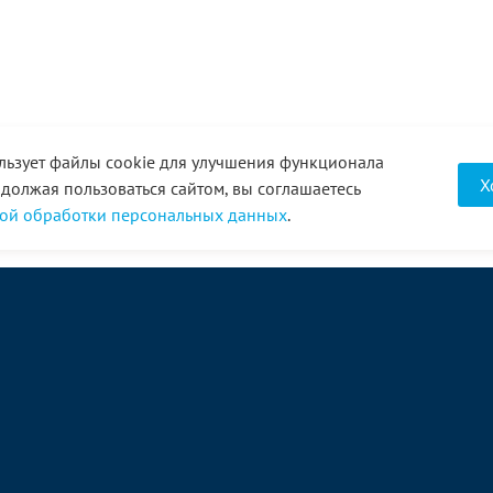
льзует файлы cookie для улучшения функционала
Х
одолжая пользоваться сайтом, вы соглашаетесь
ой обработки персональных данных
.
О компании
Услуги
Акции
Доставка
Новости
Реквизиты
Оплата
Статьи
Отзывы
Справочник
Партнеры
Фотогалерея
Вакансии
Видео
Виртуальный тур