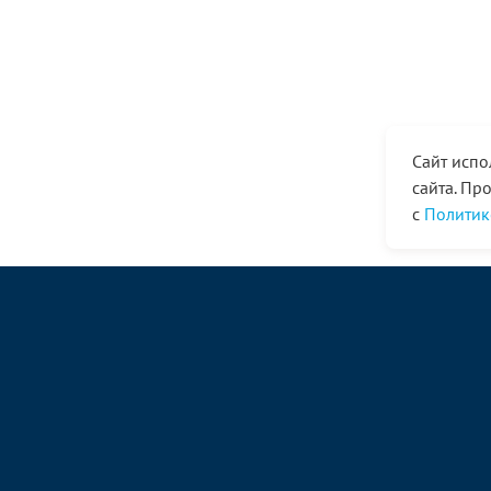
Сайт испо
сайта. Пр
с
Политик
© ООО «Ангор», 1998—2026
magazin@angor.ru