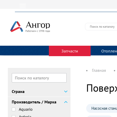
Запчасти
Отоплен
Главная
Повер
Страна
Производитель / Марка
Насосная стан
Aquario
Arderia