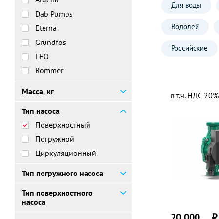
Для воды
Dab Pumps
Водолей
Eterna
Grundfos
Российские
LEO
Rommer
SHIMGE
Масса, кг
в т.ч. НДС 20%
Stout
Тип насоса
Termica
Поверхностный
WILO
Погружной
Малыш
Циркуляционный
Тип погружного насоса
Тип поверхностного
насоса
20 000
₽