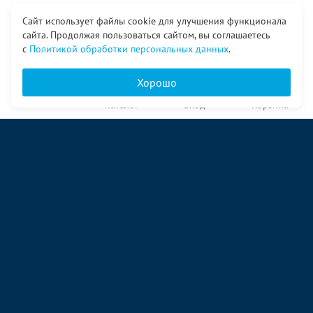
Сайт использует файлы cookie для улучшения функционала
сайта. Продолжая пользоваться сайтом, вы соглашаетесь
с
Политикой обработки персональных данных
.
Хорошо
Главная
Каталог
Вход
Корзина
О компании
Услуги
Контакты
© ООО «Ангор», 1998—2026
ул. Народная, 18
09:00 – 17:00 пн-пт
09:00 – 14:00 сб
ул. Аккумуляторная 1 стр. 2
09:00 – 17:00 пн-пт
09:00 – 14:00 сб