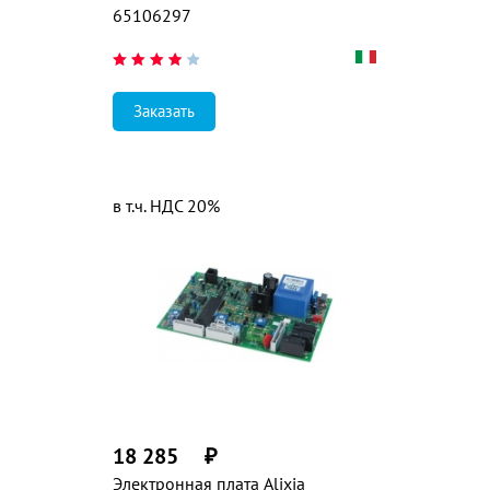
65106297
Заказать
в т.ч. НДС 20%
18 285
₽
Электронная плата Alixia