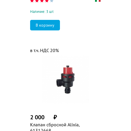
Наличие: 3 шт.
в т.ч. НДС 20%
2 000
₽
Клапан сбросной Alixia,
61312668