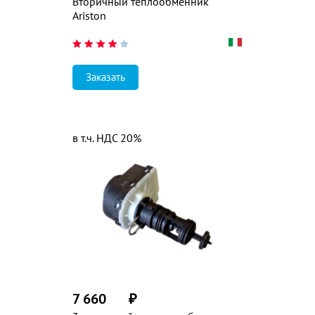
Вторичный теплообменник
Ariston
Заказать
в т.ч. НДС 20%
7 660
₽