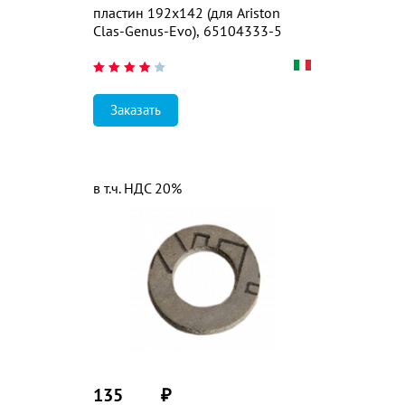
пластин 192x142 (для Ariston
Clas-Genus-Evo), 65104333-5
Заказать
в т.ч. НДС 20%
135
₽