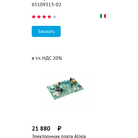
65109313-02
Заказать
в т.ч. НДС 20%
21 880
₽
Электронная плата Alixia