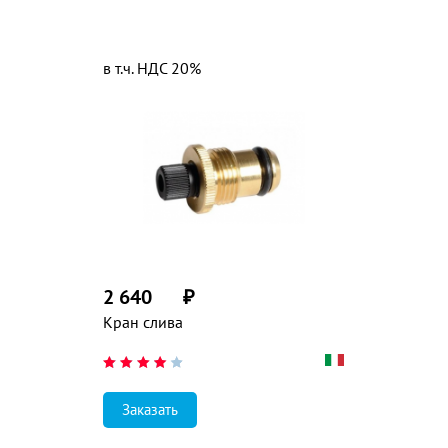
в т.ч. НДС 20%
2 640
₽
Кран слива
Заказать