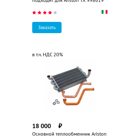
подходит для Ariston TX 998619
Заказать
в т.ч. НДС 20%
18 000
₽
Основной теплообменник Ariston