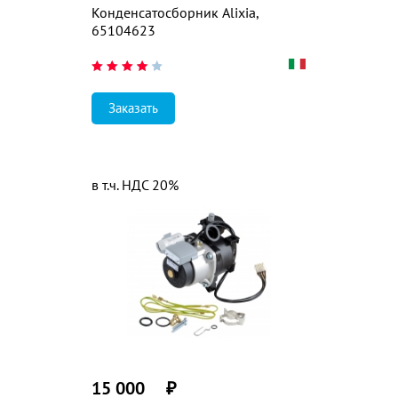
Конденсатосборник Alixia,
65104623
Заказать
в т.ч. НДС 20%
15 000
₽