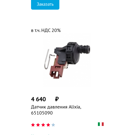
Заказать
в т.ч. НДС 20%
4 640
₽
Датчик давления Alixia,
65105090