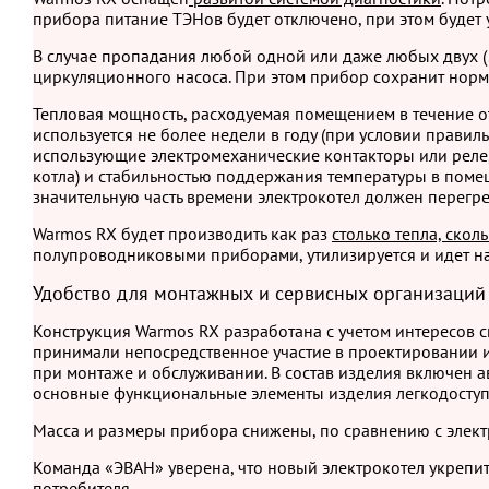
прибора питание ТЭНов будет отключено, при этом будет 
В случае пропадания любой одной или даже любых двух 
циркуляционного насоса. При этом прибор сохранит норм
Тепловая мощность, расходуемая помещением в течение о
используется не более недели в году (при условии правил
использующие электромеханические контакторы или реле
котла) и стабильностью поддержания температуры в поме
значительную часть времени электрокотел должен перегре
Warmos RX будет производить как раз
столько тепла, ско
полупроводниковыми приборами, утилизируется и идет на
Удобство для монтажных и сервисных организаций
Конструкция Warmos RX разработана с учетом интересов 
принимали непосредственное участие в проектировании и
при монтаже и обслуживании. В состав изделия включен а
основные функциональные элементы изделия легкодоступн
Масса и размеры прибора снижены, по сравнению с элек
Команда «ЭВАН» уверена, что новый электрокотел укреп
потребителя .