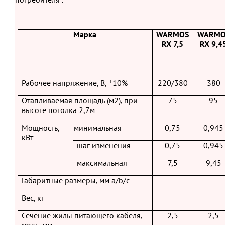
Марка
WARMOS
WARMO
RX
7,5
RX
9,4
Рабочее напряжение, В, ±10%
220/380
380
Отапливаемая площадь (м2), при
75
95
высоте потолка 2,7м
Мощность,
минимальная
0,75
0,945
кВт
шаг изменения
0,75
0,945
максимальная
7,5
9,45
Габаритные размеры, мм a/b/c
Вес, кг
Сечение жилы питающего кабеля,
2,5
2,5