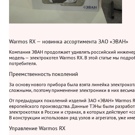
Warmos RX — новинка ассортимента ЗАО «ЭВАН»
Компания ЭВАН продолжает удивлять российский инженер
модель — электрокотел Warmos RX. В этой статье мы под
потребителя.
Преемственность поколений
За основу нового прибора была взята линейка электрокот
сложными, поэтому применение электроники в них весьма
От предыдущих поколений изделий ЗАО «ЭВАН» Warmos RX
европейского производства. Данные ТЭНы были разработа
электрокотлах в России и странах, в которых действуют «
В конструкции использован ряд узлов и агрегатов, уже им
Управление Warmos RX