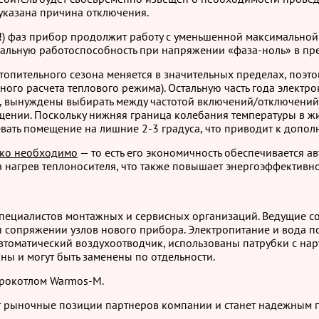
указана причина отключения.
(!) фаз прибор продолжит работу с уменьшенной максимальн
альную работоспособность при напряжении «фаза-ноль» в пред
топительного сезона меняется в значительных пределах, поэт
ьного расчета теплового режима). Остальную часть года электр
, вынуждены выбирать между частотой включений/отключений 
щении. Поскольку нижняя граница колебания температуры в жи
вать помещение на лишние 2-3 градуса, что приводит к допол
лько необходимо
— то есть его экономичность обеспечивается ав
 нагрев теплоносителя, что также повышает энергоэффективно
специалистов монтажных и сервисных организаций. Ведущие со
 сопряжении узлов нового прибора. Электропитание и вода по
втоматический воздухоотводчик, использованы патрубки с нар
ы и могут быть заменены по отдельности.
трокотлом Warmos-M.
ит рыночные позиции партнеров компании и станет надежным