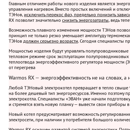
Главным отличием работы нового изделия является энерг
управления нагревом. Вместо простых включений и отклю
ТЭНов,
исключить перекос фаз, предельно понизить завис
RX позволит значительно
снизить энергозатраты
, ведь те
Возможность плавного изменения мощности ТЭНов позволя
принцип не только резко уменьшает амплитуду термомехан
ТЭНов
должен серьезно возрасти
. Сегодня специалисты п
Мощностью изделия будут управлять полупроводниковые
тепловом режиме срок эксплуатации полупроводниковых п
теплоотвода энергоэффективного регулятора мощности (
от перегрева
Warmos RX — энергоэффективность не на словах, а н
Любой ТЭНовый электрокотел превращает в тепло свыше 9
на более дешевый тип энергоресурсов. Именно поэтому 
электрокотла. Специалисты «ЭВАН» уже начали подготовку
и стремятся взять новую планку — вывести свои приборы 
Новый котел предусматривает возможность регулировани
электросети, при наличии у потребителя большого количе
Warmos RX оснащен
развитой системой диагностики
. Пот