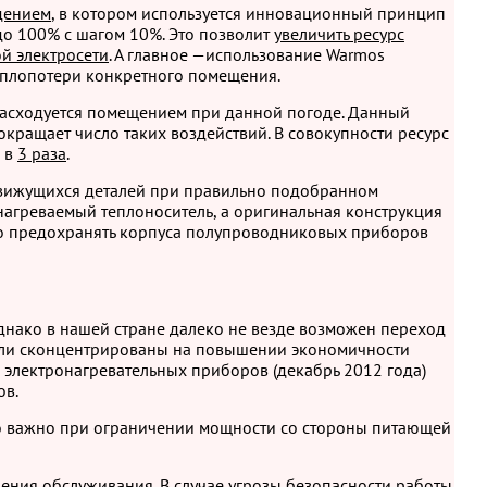
дением
, в котором используется инновационный принцип
до 100% с шагом 10%. Это позволит
увеличить ресурс
ой электросети
. А главное —использование Warmos
 теплопотери конкретного помещения.
расходуется помещением при данной погоде. Данный
окращает число таких воздействий. В совокупности ресурс
м в
3 раза
.
движущихся деталей при правильно подобранном
агреваемый теплоноситель, а оригинальная конструкция
но предохранять корпуса полупроводниковых приборов
днако в нашей стране далеко не везде возможен переход
были сконцентрированы на повышении экономичности
и электронагревательных приборов (декабрь 2012 года)
ов.
о важно при ограничении мощности со стороны питающей
ения обслуживания. В случае угрозы безопасности работы