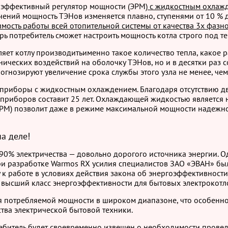
оэффективный регулятор мощности (ЭРМ)
с жидкостным охлаж
чений мощность ТЭНов изменяется плавно, ступенями от 10 % 
имость работы всей отопительной системы от качества 3х фазн
перь потребитель сможет настроить мощность котла строго под
ет котлу производитьименно такое количество тепла, какое 
ических воздействий на оболочку ТЭНов, но и в десятки раз с
рогнозируют увеличение срока службы этого узла не менее, че
 приборы с жидкостным охлаждением. Благодаря отсутствию 
риборов составит 25 лет. Охлаждающей жидкостью является н
ЭРМ) позволит даже в режиме максимальной мощности надеж
а деле!
0% электричества — довольно дорогого источника энергии. О
при разработке Warmos RX усилия специалистов ЗАО «ЭВАН» 
 к работе в условиях действия закона об энергоэффективност
в высший класс энергоэффективности для бытовых электрокотл
я потребляемой мощности в широком диапазоне, что особенн
ства электрической бытовой техники.
ребитель будет своевременно извещен о необходимости провед