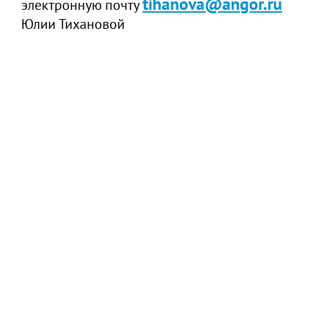
tihanova@angor.ru
электронную почту
Юлии Тихановой