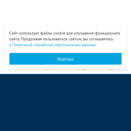
Сайт использует файлы cookie для улучшения функционала
сайта. Продолжая пользоваться сайтом, вы соглашаетесь
с
Политикой обработки персональных данных
.
Хорошо
Главная
Каталог
Вход
Корзина
О компании
Услуги
Контакты
© ООО «Ангор», 1998—2026
ул. Народная, 18
09:00 – 17:00 пн-пт
09:00 – 14:00 сб