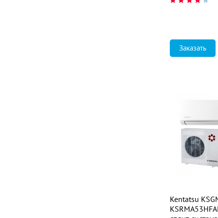
Заказать
Kentatsu KS
KSRMA53HFAN