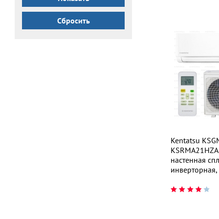
Сбросить
Kentatsu KS
KSRMA21HZA
настенная спл
инверторная,
м²