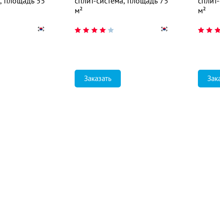
а, площадь 55
сплит-система, площадь 75
сплит
м²
м²
Заказать
Зак