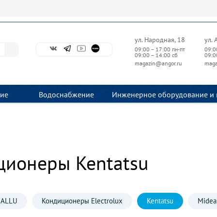
ул. Народная, 18
ул. 
09:00 – 17:00 пн-пт
09:0
09:00 – 14:00 сб
09:0
magazin@angor.ru
maga
ие
Водоснабжение
Инженерное оборудование и 
ционеры Kentatsu
BALLU
Кондиционеры Electrolux
Kentatsu
Midea