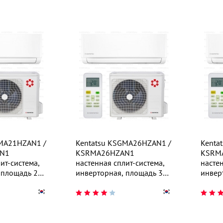
GMA21HZAN1 /
Kentatsu KSGMA26HZAN1 /
Kenta
N1
KSRMA26HZAN1
KSRM
ит-система,
настенная сплит-система,
настен
 площадь 25
инверторная, площадь 30
инвер
м²
м²