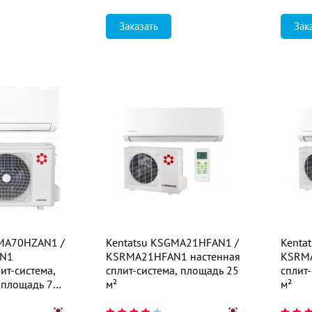
Заказать
Зак
GMA70HZAN1 /
Kentatsu KSGMA21HFAN1 /
Kenta
N1
KSRMA21HFAN1 настенная
KSRMA
ит-система,
сплит-система, площадь 25
сплит
 площадь 75
м²
м²