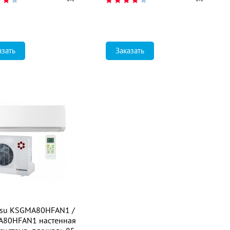
азать
Заказать
tsu KSGMA80HFAN1 /
80HFAN1 настенная