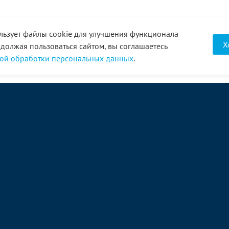
льзует файлы cookie для улучшения функционала
Х
одолжая пользоваться сайтом, вы соглашаетесь
ой обработки персональных данных
.
О компании
Услуги
Акции
Доставка
Новости
Реквизиты
Оплата
Статьи
Отзывы
Справочник
Партнеры
Фотогалерея
Вакансии
Видео
Виртуальный тур
8 (3452) 68-43-43
Связаться с нами →
Диспетчер:
+7(961)210-0848