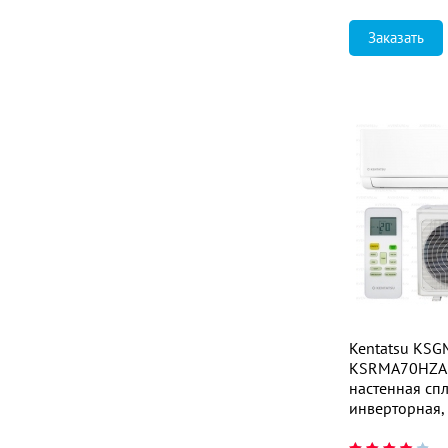
Заказать
Kentatsu KS
KSRMA70HZA
настенная спл
инверторная,
м²