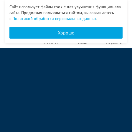
Сайт использует файлы cookie для улучшения функционала
сайта. Продолжая пользоваться сайтом, вы соглашаетесь
с
Политикой обработки персональных данных
.
Хорошо
Главная
Каталог
Вход
Корзина
О компании
Услуги
Контакты
© ООО «Ангор», 1998—2026
ул. Народная, 18
09:00 – 17:00 пн-пт
09:00 – 14:00 сб
ул. Аккумуляторная 1 стр. 2
09:00 – 17:00 пн-пт
09:00 – 14:00 сб