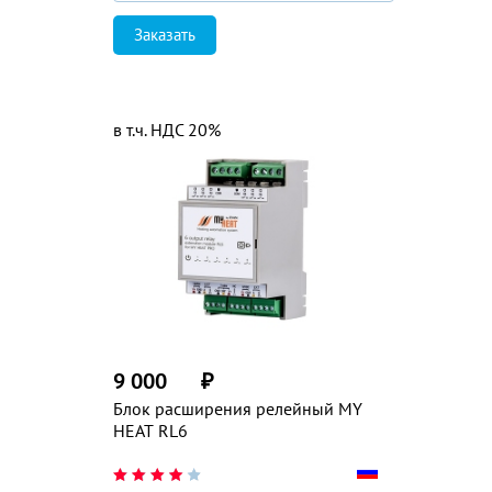
Заказать
в т.ч. НДС 20%
9 000
₽
Блок расширения релейный MY
HEAT RL6