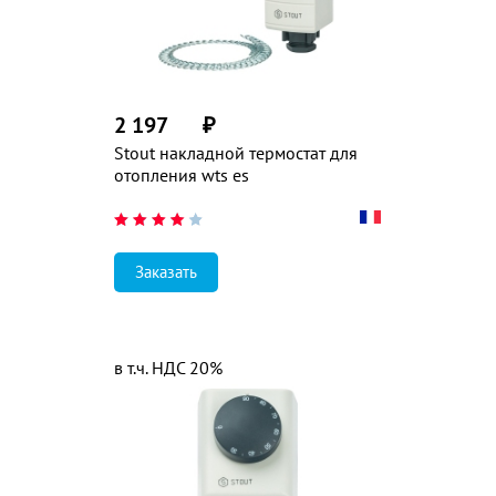
2 197
₽
Stout накладной термостат для
отопления wts es
Заказать
в т.ч. НДС 20%