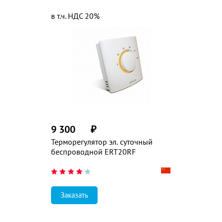
в т.ч. НДС 20%
9 300
₽
Терморегулятор эл. суточный
беспроводной ERT20RF
Заказать