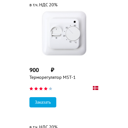
в т.ч. НДС 20%
900
₽
Терморегулятор MST-1
Заказать
в т.ч. НДС 20%