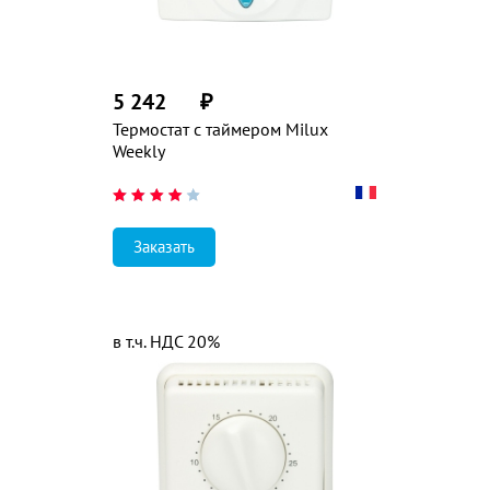
5 242
₽
Термостат с таймером Milux
Weekly
Заказать
в т.ч. НДС 20%