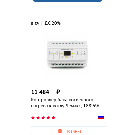
в т.ч. НДС 20%
11 484
₽
Контроллер бака косвенного
нагрева к котлу Лемакс, 188966
Новинка