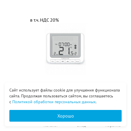
в т.ч. НДС 20%
13 800
₽
Сайт использует файлы cookie для улучшения функционала
Терморегулятор
сайта. Продолжая пользоваться сайтом, вы соглашаетесь
эл.программируемый
с
Политикой обработки персональных данных
.
беспроводной RT520RF
Хорошо
Главная
Каталог
Вход
Корзина