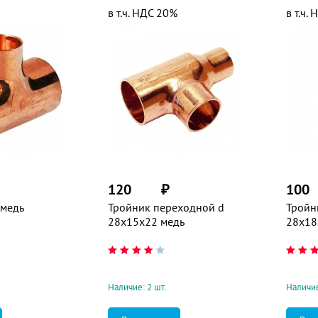
в т.ч. НДС 20%
в т.ч.
120
₽
100
 медь
Тройник переходной d
Тройн
28х15х22 медь
28х18
Наличие: 2 шт.
Наличие