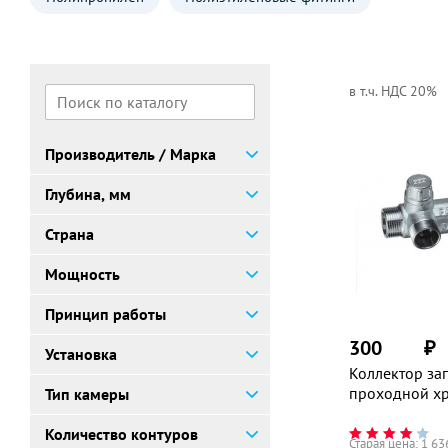
в т.ч. НДС 20%
Производитель / Марка
Глубина, мм
Страна
Мощность
Принцип работы
300
₽
Установка
Коллектор з
проходной хр
Тип камеры
1" на 2 вых.(
резьба), MUL
Количество контуров
Старая цена:
1 63