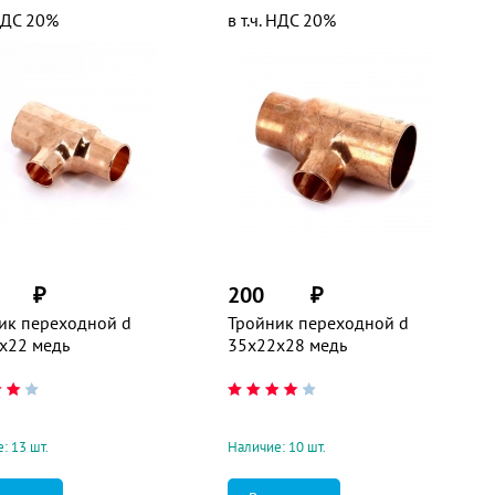
 НДС 20%
в т.ч. НДС 20%
₽
200
₽
ик переходной d
Тройник переходной d
х22 медь
35х22х28 медь
: 13 шт.
Наличие: 10 шт.