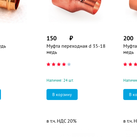
150
₽
200
едь
Муфта переходная d 35-18
Муфта
медь
медь
Наличие: 24 шт.
Наличие
в т.ч. НДС 20%
в т.ч.