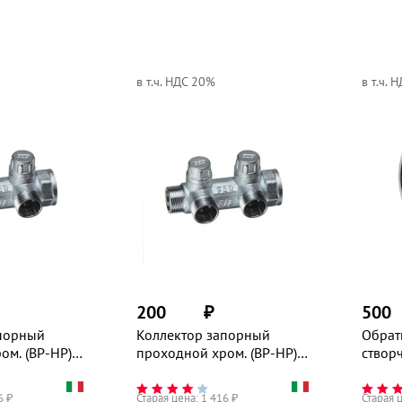
в т.ч. НДС 20%
в т.ч. 
200
₽
500
апорный
Коллектор запорный
Обрат
ом. (ВР-НР)
проходной хром. (ВР-НР)
створ
метрическая
3/4" на 2 вых.(метрическая
65/16
TIFAR
резьба), MULTIFAR
6
₽
Старая цена:
1 416
₽
Старая 