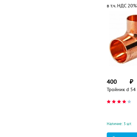
в т.ч. НДС 20%
400
₽
Тройник d 54
Наличие: 3 шт.