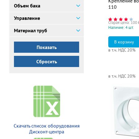
Крепление во
Объем бака
110
Управление
Старая цена:
100
Наличие: 4 шт.
Материал труб
в т.ч. НДС 20%
Сбросить
в т.ч. НДС 20%
Скачать список оборудования
Дисконт-центра