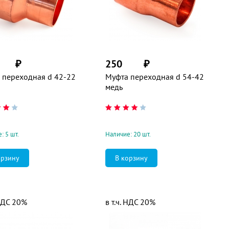
₽
250
₽
 переходная d 42-22
Муфта переходная d 54-42
медь
: 5 шт.
Наличие: 20 шт.
 НДС 20%
в т.ч. НДС 20%