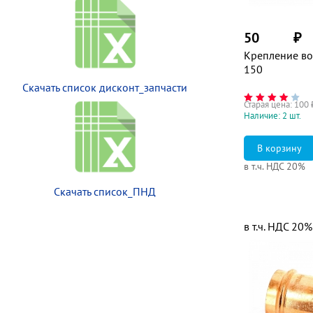
50
₽
Крепление во
150
Скачать список дисконт_запчасти
Старая цена:
100
Наличие: 2 шт.
в т.ч. НДС 20%
Скачать список_ПНД
в т.ч. НДС 20%