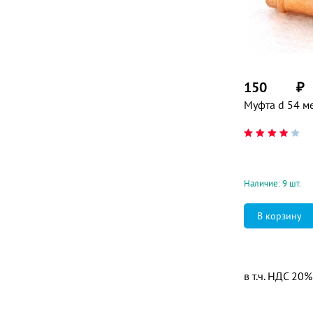
150
₽
Муфта d 54 м
Наличие: 9 шт.
в т.ч. НДС 20%