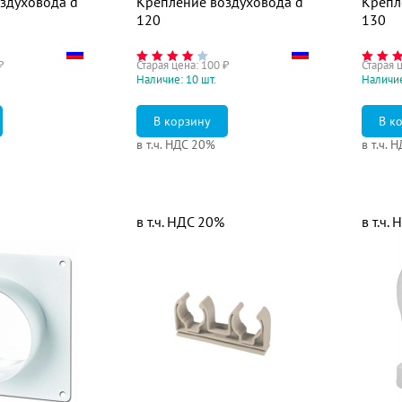
здуховода d
Крепление воздуховода d
Крепл
120
130
₽
Старая цена:
100
₽
Старая 
Наличие: 10 шт.
Наличие
в т.ч. НДС 20%
в т.ч. 
в т.ч. НДС 20%
в т.ч.