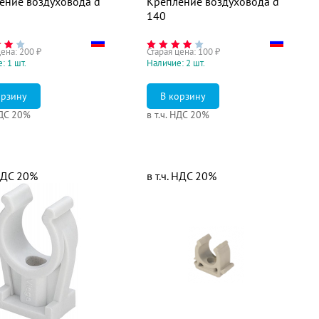
ение воздуховода d
Крепление воздуховода d
140
цена:
200
₽
Старая цена:
100
₽
: 1 шт.
Наличие: 2 шт.
НДС 20%
в т.ч. НДС 20%
 НДС 20%
в т.ч. НДС 20%