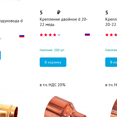
5
₽
5
Крепление двойное d 20-
Крепл
здуховода d
22 медь
20-22
₽
Наличие: 200 шт.
Наличие
в т.ч. НДС 20%
в т.ч.