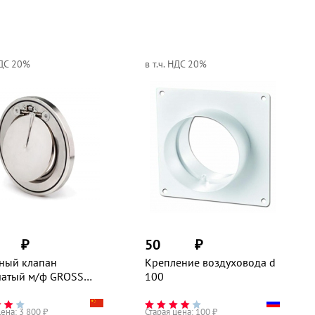
НДС 20%
в т.ч. НДС 20%
₽
50
₽
ный клапан
Крепление воздуховода d
чатый м/ф GROSS
100
цена:
3 800
₽
Старая цена:
100
₽