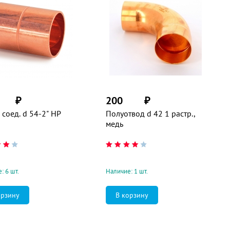
₽
200
₽
соед. d 54-2" НР
Полуотвод d 42 1 растр.,
медь
: 6 шт.
Наличие: 1 шт.