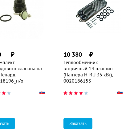
0
₽
10 380
₽
мплект
Теплообменник
одового клапана на
вторичный 14 пластин
 Гепард,
(Пантера H-RU 35 кВт),
18196_н/о
0020186153
азать
Заказать