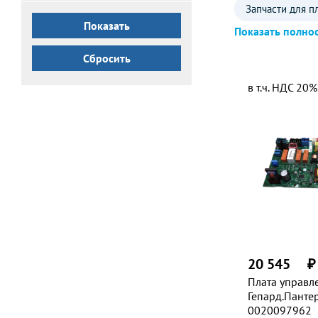
Запчасти для п
Показать полно
Arbat
Ком
Сбросить
Protherm
в т.ч. НДС 20%
20 545
₽
Плата управл
Гепард.Пантер
0020097962