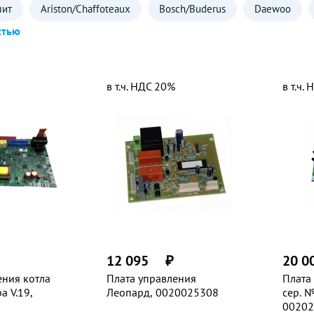
лит
Ariston/Chaffoteaux
Bosch/Buderus
Daewoo
стью
форт
РГУ
САБК
Сибиряк
BAXI
EuroSit
Rinnai
Vaillant
Viessmann
Данко
Лемакс
в т.ч. НДС 20%
в т.ч.
12 095
₽
20 0
ения котла
Плата управления
Плата
а V.19,
Леопард, 0020025308
сер. 
00202