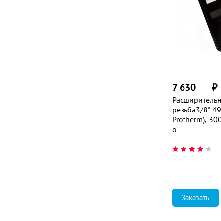
7 630
₽
Расширительн
резьба3/8" 4
Protherm), 3
о
Заказать