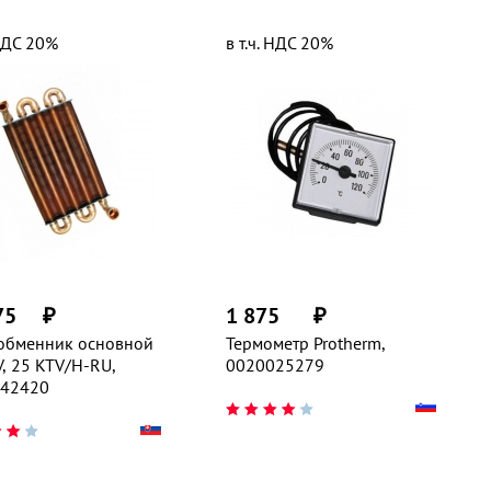
 НДС 20%
в т.ч. НДС 20%
75
₽
1 875
₽
обменник основной
Термометр Protherm,
, 25 KTV/H-RU,
0020025279
42420