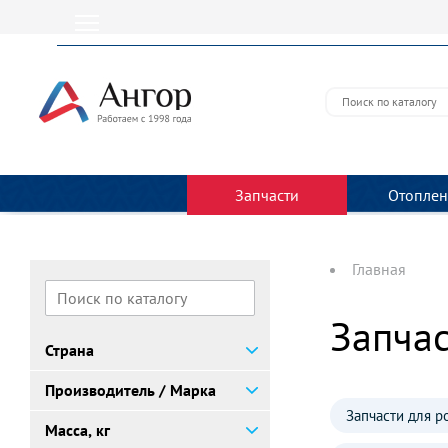
Запчасти
Отоплен
Главная
Запча
Страна
Производитель / Марка
Запчасти для р
Масса, кг