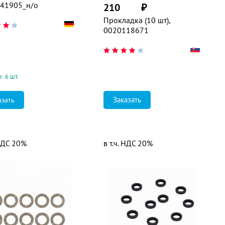
41905_н/о
210
₽
Прокладка (10 шт),
0020118671
: 6 шт.
Заказать
азать
 НДС 20%
в т.ч. НДС 20%