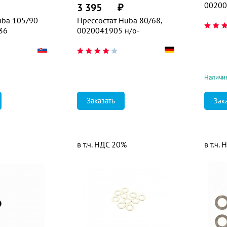
00200
3 395
₽
uba 105/90
Прессостат Huba 80/68,
36
0020041905 н/о-
Наличие
Заказать
Зак
в т.ч. НДС 20%
в т.ч.