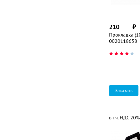
210
₽
Прокладка (10
0020118658
Заказать
в т.ч. НДС 20%