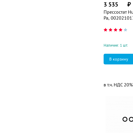
3 535
₽
Прессостат H
Pa, 00202101
Наличие: 1 шт.
в т.ч. НДС 20%