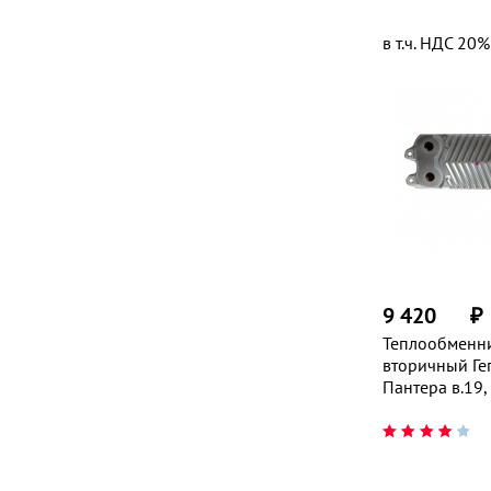
в т.ч. НДС 20%
9 420
₽
Теплообменн
вторичный Ге
Пантера в.19