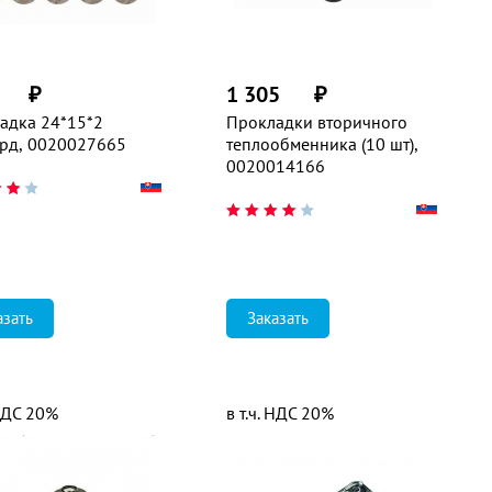
₽
1 305
₽
адка 24*15*2
Прокладки вторичного
рд, 0020027665
теплообменника (10 шт),
0020014166
азать
Заказать
 НДС 20%
в т.ч. НДС 20%