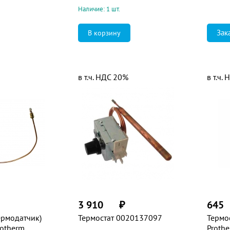
Наличие: 1 шт.
Зак
в т.ч. НДС 20%
в т.ч.
3 910
₽
645
ермодатчик)
Термостат 0020137097
Термо
rotherm
Prothe