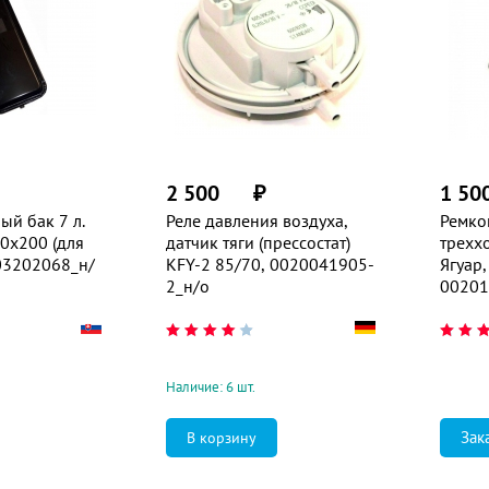
2 500
₽
1 50
ый бак 7 л.
Реле давления воздуха,
Ремко
90x200 (для
датчик тяги (прессостат)
трехх
003202068_н/
KFY-2 85/70, 0020041905-
Ягуар,
2_н/о
00201
Наличие: 6 шт.
Зак