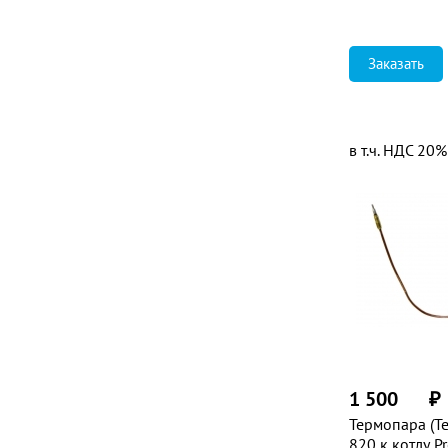
Заказать
в т.ч. НДС 20%
1 500
₽
Термопара (Т
820 к котлу P