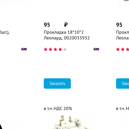
95
₽
95
шт.),
Прокладка 18*10*2
Прокл
Леопард, 0020033932
Леопа
Заказать
Зак
в т.ч. НДС 20%
в т.ч.