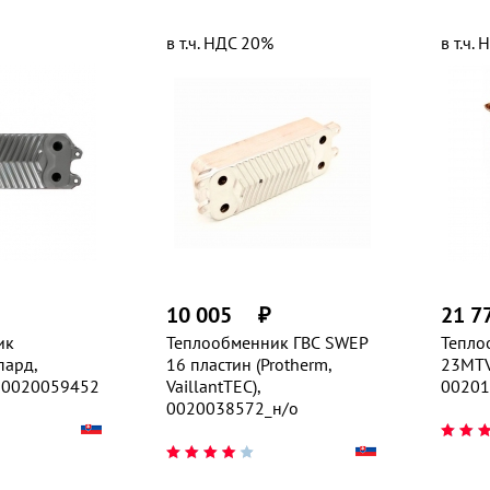
в т.ч. НДС 20%
в т.ч.
10 005
₽
21 7
ик
Теплообменник ГВС SWEP
Тепло
пард,
16 пластин (Protherm,
23MTV
, 0020059452
VaillantTEC),
00201
0020038572_н/о