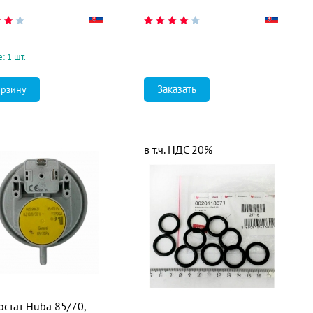
: 1 шт.
Заказать
в т.ч. НДС 20%
остат Huba 85/70,