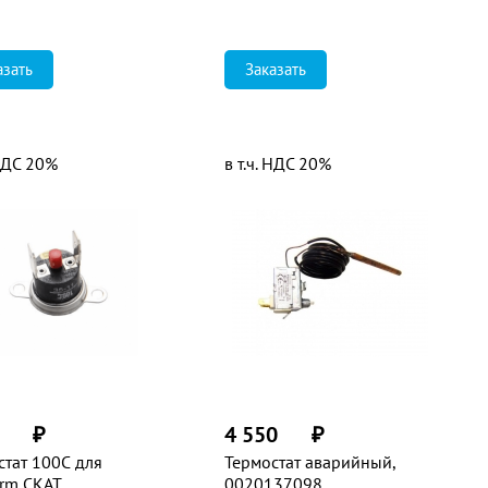
азать
Заказать
 НДС 20%
в т.ч. НДС 20%
₽
4 550
₽
стат 100С для
Термостат аварийный,
rm СКАТ,
0020137098