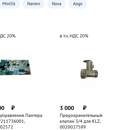
MiniSit
Navien
Nova
Aogv
Fondital
MOR-FLO
Polykraft
Пламя
Сигнал
Все
 НДС 20%
в т.ч. НДС 20%
00
₽
3 000
₽
 управления Пантера
Предохранительный
№211736001,
клапан 3/4 для KLZ,
02572
0020027589