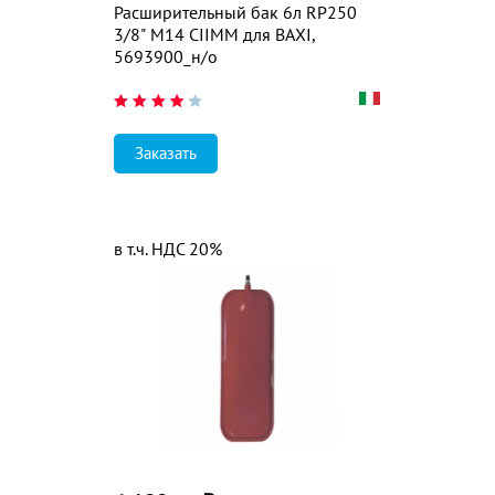
Расширительный бак 6л RP250
3/8" M14 CIIMM для BAXI,
5693900_н/о
Заказать
в т.ч. НДС 20%