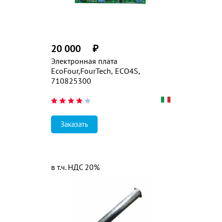
20 000
₽
Электронная плата
EcoFour,FourTech, ECO4S,
710825300
Заказать
в т.ч. НДС 20%