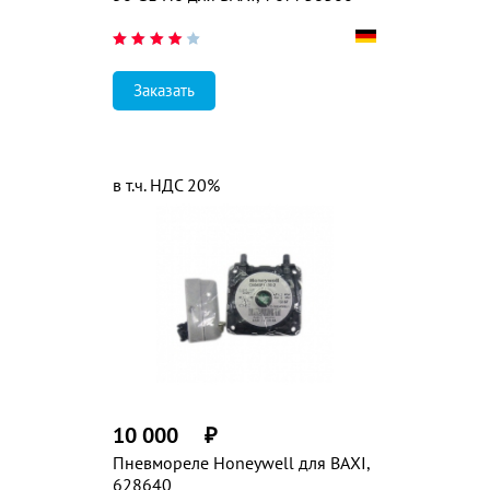
Заказать
в т.ч. НДС 20%
10 000
₽
Пневмореле Honeywell для BAXI,
628640