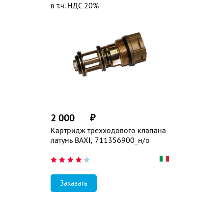
в т.ч. НДС 20%
2 000
₽
Картридж трехходового клапана
латунь BAXI, 711356900_н/о
Заказать