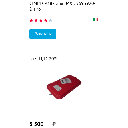
CIMM CP387 для BAXI, 5693920-
2_н/о
Заказать
в т.ч. НДС 20%
5 500
₽