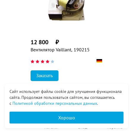
12 800
₽
Вентилятор Vaillant, 190215
Заказать
Сайт использует файлы cookie для улучшения функционала
сайта. Продолжая пользоваться сайтом, вы соглашаетесь
в т.ч. НДС 20%
с
Политикой обработки персональных данных
.
Хорошо
Главная
Каталог
Вход
Корзина