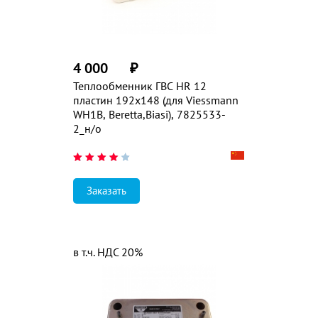
4 000
₽
Теплообменник ГВС HR 12
пластин 192x148 (для Viessmann
WH1B, Beretta,Biasi), 7825533-
2_н/о
Заказать
в т.ч. НДС 20%