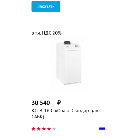
Заказать
в т.ч. НДС 20%
30 540
₽
КСГВ-16 С «Очаг»-Стандарт (авт.
САБК)