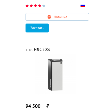
Новинка
Заказать
в т.ч. НДС 20%
94 500
₽