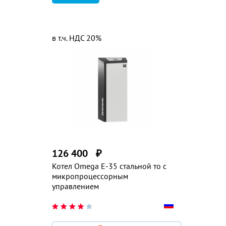
в т.ч. НДС 20%
126 400
₽
Котел Omega E-35 стальной то с
микропроцессорным
управлением