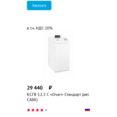
Заказать
в т.ч. НДС 20%
29 440
₽
КСГВ-12,5 С «Очаг»-Стандарт (авт.
САБК)