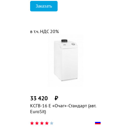
Заказать
в т.ч. НДС 20%
33 420
₽
КСГВ-16 Е «Очаг»-Стандарт (авт.
EuroSit)