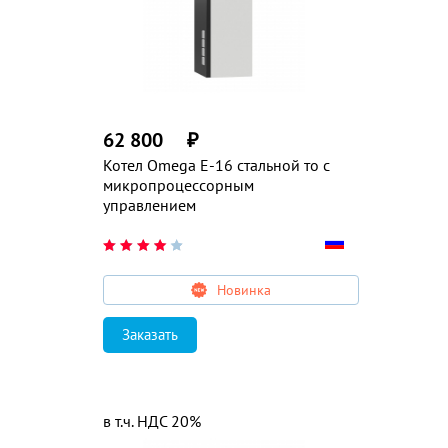
62 800
₽
Котел Omega E-16 стальной то с
микропроцессорным
управлением
Новинка
Заказать
в т.ч. НДС 20%