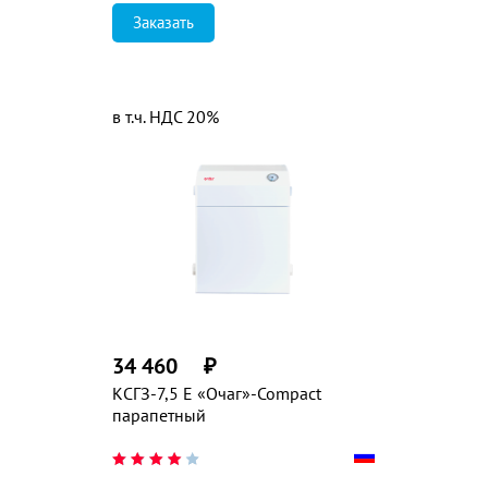
Заказать
в т.ч. НДС 20%
34 460
₽
КСГЗ-7,5 Е «Очаг»-Compact
парапетный