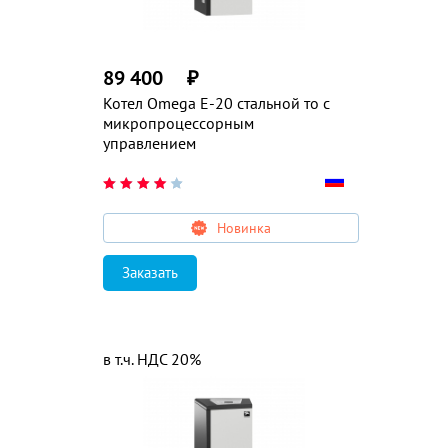
89 400
₽
Котел Omega E-20 стальной то с
микропроцессорным
управлением
Новинка
Заказать
в т.ч. НДС 20%