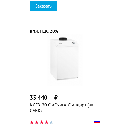
Заказать
в т.ч. НДС 20%
33 440
₽
КСГВ-20 С «Очаг»-Стандарт (авт.
САБК)