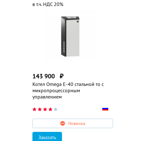
в т.ч. НДС 20%
143 900
₽
Котел Omega E-40 стальной то с
микропроцессорным
управлением
Новинка
Заказать