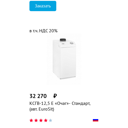
Заказать
в т.ч. НДС 20%
32 270
₽
КСГВ-12,5 Е «Очаг»- Стандарт,
(авт. EuroSit)