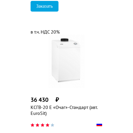
Заказать
в т.ч. НДС 20%
36 430
₽
КСГВ-20 E «Очаг»-Стандарт (авт.
EuroSit)