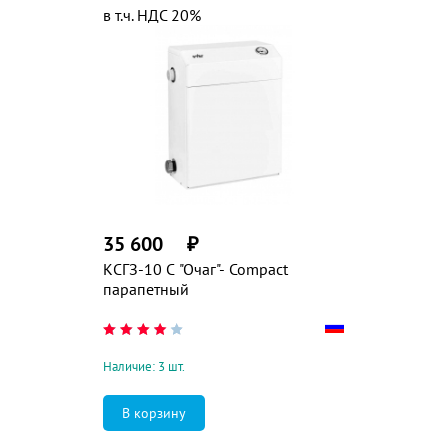
в т.ч. НДС 20%
35 600
₽
КСГЗ-10 C "Очаг"- Compact
парапетный
Наличие: 3 шт.