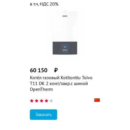
в т.ч. НДС 20%
60 150
₽
Котёл газовый Kotitonttu Toivo
T11 DK 2 конт/закр.с шиной
OpenTherm
Заказать