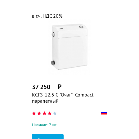
в т.ч. НДС 20%
37 250
₽
КСГЗ-12,5 C "Очаг"- Compact
парапетный
Наличие: 7 шт.