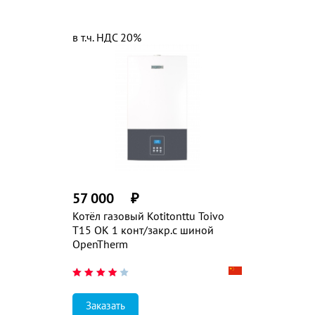
в т.ч. НДС 20%
57 000
₽
Котёл газовый Kotitonttu Toivo
T15 ОК 1 конт/закр.с шиной
OpenTherm
Заказать