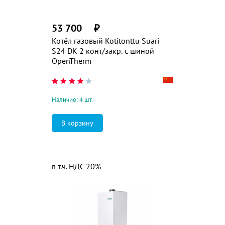
53 700
₽
Котёл газовый Kotitonttu Suari
S24 DK 2 конт/закр. с шиной
OpenTherm
Наличие: 4 шт.
в т.ч. НДС 20%