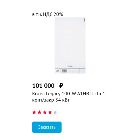
в т.ч. НДС 20%
101 000
₽
Котел Legacy 100-W A1HB U-rlu 1
конт/закр 34 кВт
Заказать