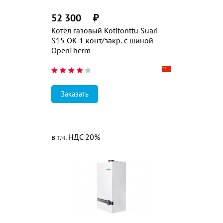
52 300
₽
Котёл газовый Kotitonttu Suari
S15 OK 1 конт/закр. с шиной
OpenTherm
Заказать
в т.ч. НДС 20%