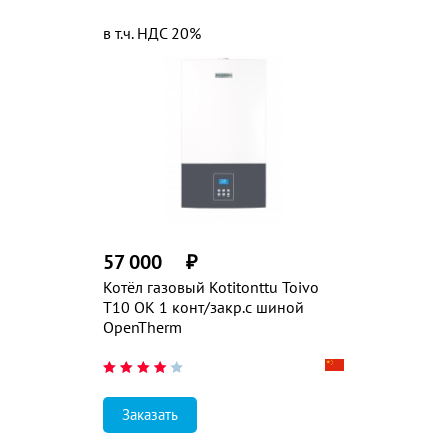
в т.ч. НДС 20%
57 000
₽
Котёл газовый Kotitonttu Toivo
T10 ОK 1 конт/закр.с шиной
OpenTherm
Заказать