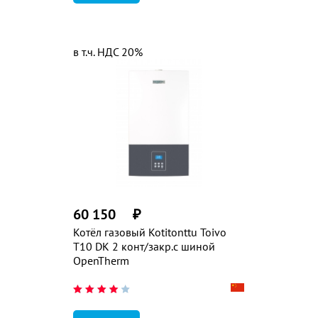
в т.ч. НДС 20%
60 150
₽
Котёл газовый Kotitonttu Toivo
T10 DK 2 конт/закр.с шиной
OpenTherm