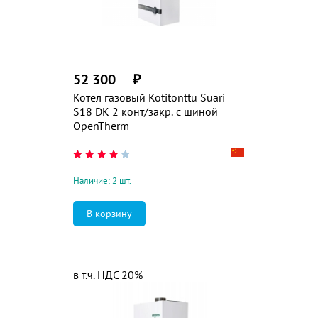
52 300
₽
Котёл газовый Kotitonttu Suari
S18 DK 2 конт/закр. с шиной
OpenTherm
Наличие: 2 шт.
в т.ч. НДС 20%