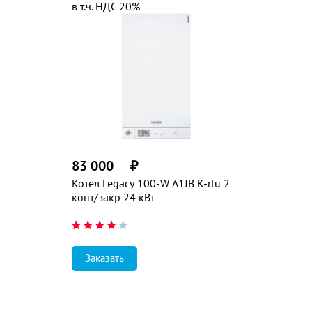
в т.ч. НДС 20%
83 000
₽
Котел Legacy 100-W A1JB K-rlu 2
конт/закр 24 кВт
Заказать