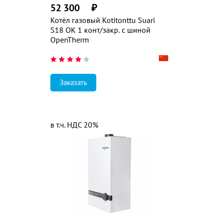
52 300
₽
Котёл газовый Kotitonttu Suari
S18 OK 1 конт/закр. с шиной
OpenTherm
Заказать
в т.ч. НДС 20%