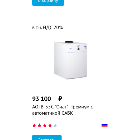
в т.ч. НДС 20%
93 100
₽
АОГВ-55C "Очаг" Премиум с
автоматикой САБК