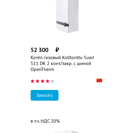
52 300
₽
Котёл газовый Kotitonttu Suari
S11 DK 2 конт/закр. с шиной
OpenTherm
Заказать
в т.ч. НДС 20%