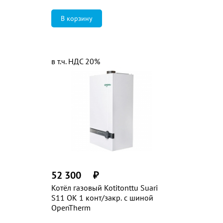
в т.ч. НДС 20%
52 300
₽
Котёл газовый Kotitonttu Suari
S11 OK 1 конт/закр. с шиной
OpenTherm