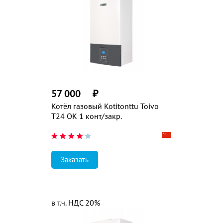
57 000
₽
Котёл газовый Kotitonttu Toivo
T24 OK 1 конт/закр.
Заказать
в т.ч. НДС 20%