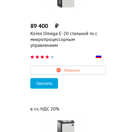
89 400
₽
Котел Omega E-20 стальной то с
микропроцессорным
управлением
Новинка
Заказать
в т.ч. НДС 20%