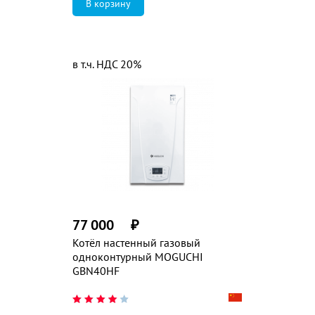
в т.ч. НДС 20%
77 000
₽
Котёл настенный газовый
одноконтурный MOGUCHI
GBN40HF