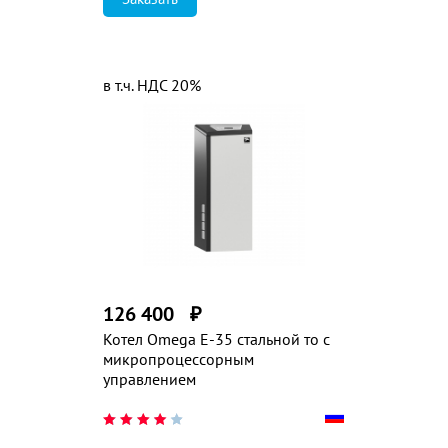
в т.ч. НДС 20%
126 400
₽
Котел Omega E-35 стальной то с
микропроцессорным
управлением