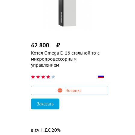
62 800
₽
Котел Omega E-16 стальной то с
микропроцессорным
управлением
Новинка
Заказать
в т.ч. НДС 20%