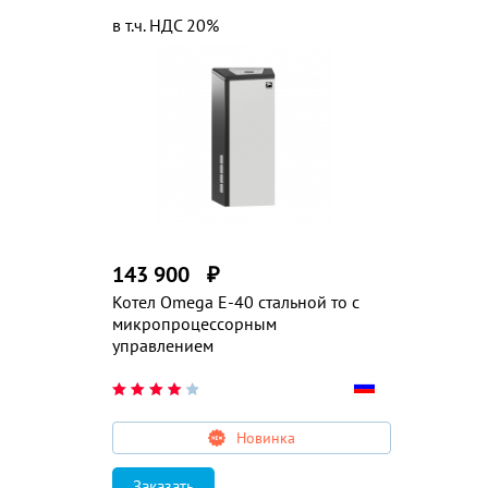
в т.ч. НДС 20%
143 900
₽
Котел Omega E-40 стальной то с
микропроцессорным
управлением
Новинка
Заказать