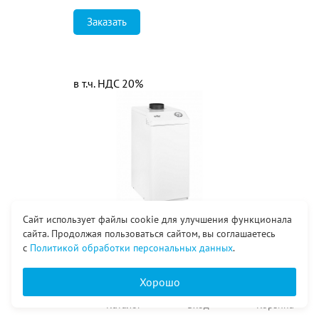
Заказать
в т.ч. НДС 20%
Сайт использует файлы cookie для улучшения функционала
сайта. Продолжая пользоваться сайтом, вы соглашаетесь
29 440
₽
с
Политикой обработки персональных данных
.
КСГВ-12,5 С «Очаг»-Стандарт (авт.
САБК)
Хорошо
Главная
Каталог
Вход
Корзина