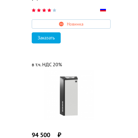
Новинка
Заказать
в т.ч. НДС 20%
94 500
₽