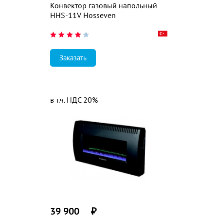
Конвектор газовый напольный
HHS-11V Hosseven
Заказать
в т.ч. НДС 20%
39 900
₽