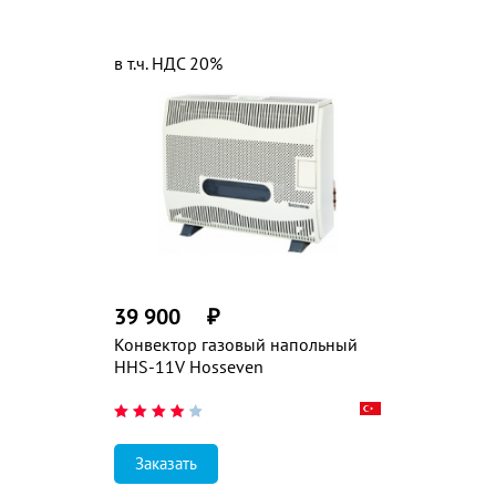
в т.ч. НДС 20%
39 900
₽
Конвектор газовый напольный
HHS-11V Hosseven
Заказать