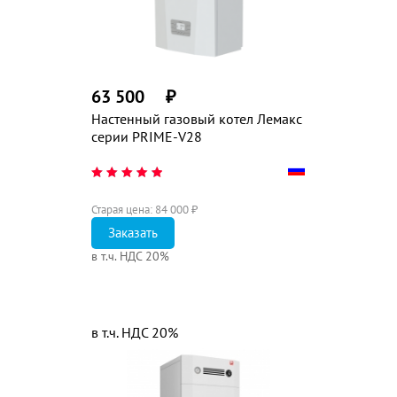
63 500
₽
Настенный газовый котел Лемакс
серии PRIME-V28
Старая цена:
84 000
₽
Заказать
в т.ч. НДС 20%
в т.ч. НДС 20%