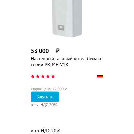
53 000
₽
Настенный газовый котел Лемакс
серии PRIME-V18
Старая цена:
72 000
₽
Заказать
в т.ч. НДС 20%
в т.ч. НДС 20%