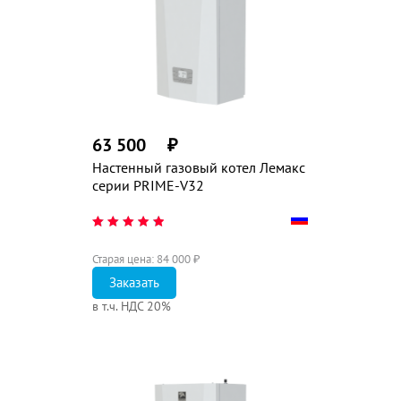
63 500
₽
Настенный газовый котел Лемакс
серии PRIME-V32
Старая цена:
84 000
₽
Заказать
в т.ч. НДС 20%