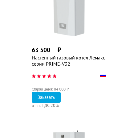
63 500
₽
Настенный газовый котел Лемакс
серии PRIME-V32
Старая цена:
84 000
₽
Заказать
в т.ч. НДС 20%