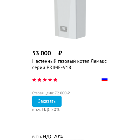
53 000
₽
Настенный газовый котел Лемакс
серии PRIME-V18
Старая цена:
72 000
₽
Заказать
в т.ч. НДС 20%
в т.ч. НДС 20%