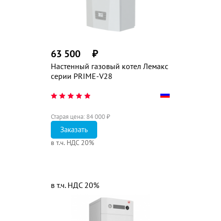
63 500
₽
Настенный газовый котел Лемакс
серии PRIME-V28
Старая цена:
84 000
₽
Заказать
в т.ч. НДС 20%
в т.ч. НДС 20%